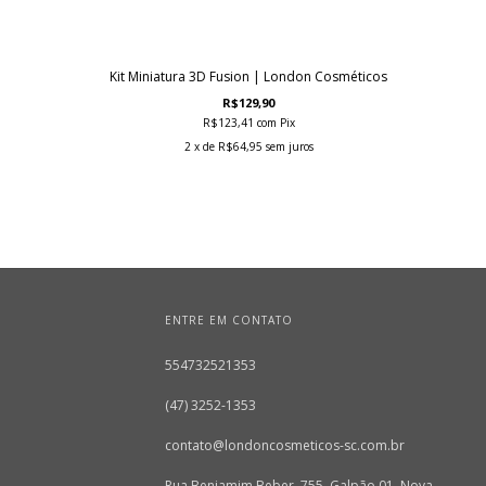
Kit Miniatura 3D Fusion | London Cosméticos
R$129,90
R$123,41
com
Pix
2
x de
R$64,95
sem juros
ENTRE EM CONTATO
554732521353
(47) 3252-1353
contato@londoncosmeticos-sc.com.br
Rua Benjamim Beber, 755, Galpão 01, Nova