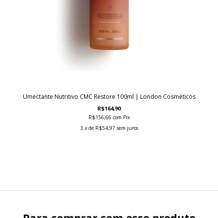
Umectante Nutritivo CMC Restore 100ml | London Cosméticos
R$164,90
R$156,66
com
Pix
3
x de
R$54,97
sem juros
Para comprar com esse produto