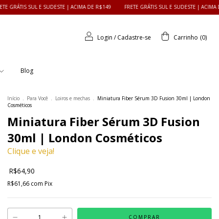
UL E SUDESTE | ACIMA DE R$149
FRETE GRÁTIS SUL E SUDESTE | ACIMA DE R$149
Login
/
Cadastre-se
Carrinho
(
0
)
Blog
Início
.
Para Você
.
Loiros e mechas
.
Miniatura Fiber Sérum 3D Fusion 30ml | London
Cosméticos
Miniatura Fiber Sérum 3D Fusion
30ml | London Cosméticos
Clique e veja!
R$64,90
R$61,66
com
Pix