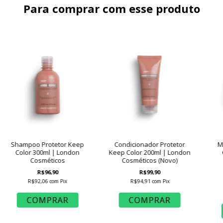
Para comprar com esse produto
Shampoo Protetor Keep
Condicionador Protetor
M
Color 300ml | London
Keep Color 200ml | London
Cosméticos
Cosméticos (Novo)
R$96,90
R$99,90
R$92,06
com
Pix
R$94,91
com
Pix