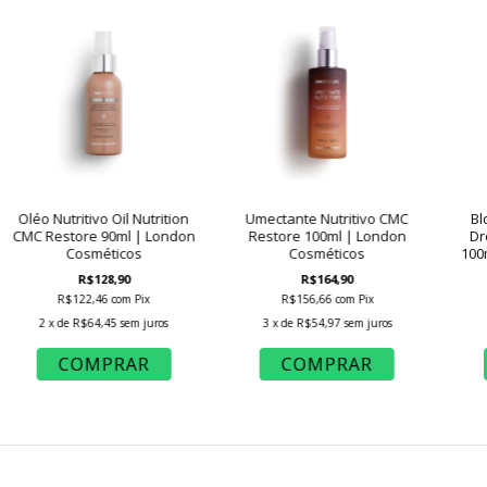
Oléo Nutritivo Oil Nutrition
Umectante Nutritivo CMC
Bl
CMC Restore 90ml | London
Restore 100ml | London
Dr
Cosméticos
Cosméticos
100
R$128,90
R$164,90
R$122,46
com
Pix
R$156,66
com
Pix
2
x de
R$64,45
sem juros
3
x de
R$54,97
sem juros