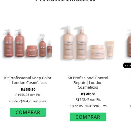
ESG
Kit Profissional Keep Color
Kit Profissional Control
| London Cosméticos
Repair | London
Cosméticos
R$985,50
R$782,60
R$936,23
com
Pix
R$743,47
com
Pix
6
x de
R$164,25
sem juros
6
x de
R$130,43
sem juros