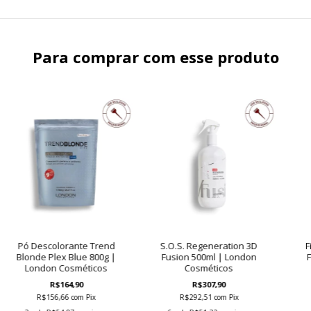
Para comprar com esse produto
Pó Descolorante Trend
S.O.S. Regeneration 3D
F
Blonde Plex Blue 800g |
Fusion 500ml | London
London Cosméticos
Cosméticos
R$164,90
R$307,90
R$156,66
com
Pix
R$292,51
com
Pix