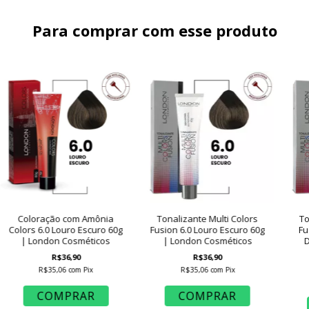
Para comprar com esse produto
Coloração com Amônia
Tonalizante Multi Colors
To
Colors 6.0 Louro Escuro 60g
Fusion 6.0 Louro Escuro 60g
Fu
| London Cosméticos
| London Cosméticos
D
R$36,90
R$36,90
R$35,06
com
Pix
R$35,06
com
Pix