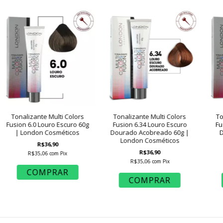
Tonalizante Multi Colors
Tonalizante Multi Colors
To
Fusion 6.0 Louro Escuro 60g
Fusion 6.34 Louro Escuro
Fu
| London Cosméticos
Dourado Acobreado 60g |
D
London Cosméticos
R$36,90
R$36,90
R$35,06
com
Pix
R$35,06
com
Pix